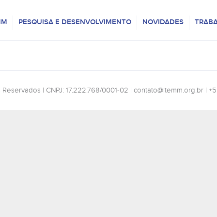
MM
PESQUISA E DESENVOLVIMENTO
NOVIDADES
TRAB
s Reservados | CNPJ: 17.222.768/0001-02 |
contato@itemm.org.br
| +5