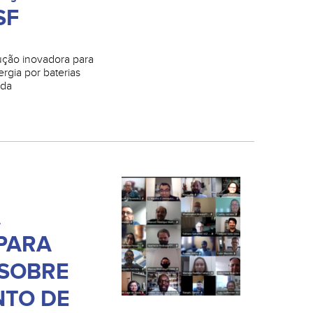
SF
ção inovadora para
gia por baterias
 da
A
PARA
 SOBRE
TO DE