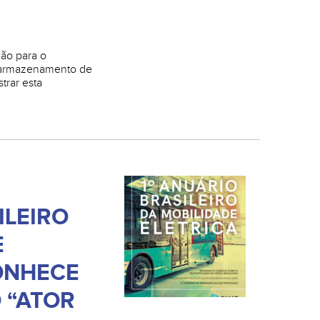
ção para o
 armazenamento de
trar esta
ILEIRO
E
ONHECE
 “ATOR