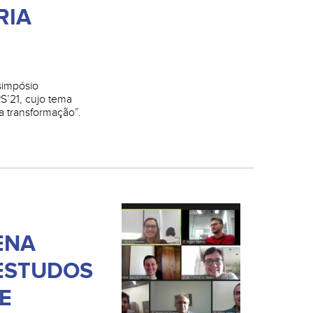
RIA
simpósio
PS’21, cujo tema
a transformação”.
ENA
ESTUDOS
E