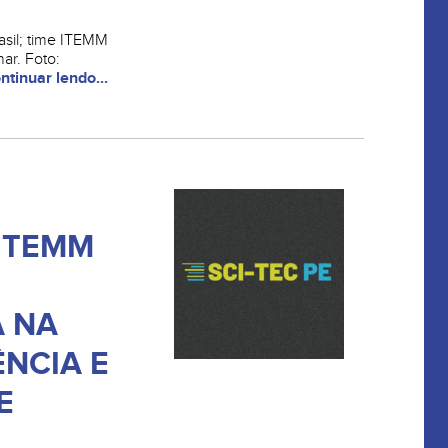
asil; time ITEMM
ar. Foto:
ntinuar lendo...
 ITEMM
 NA
ÊNCIA E
E