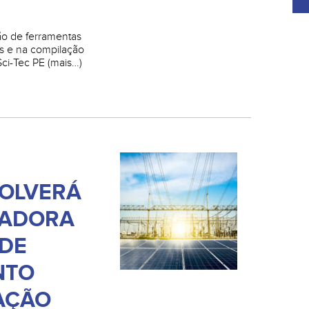
ão de ferramentas
os e na compilação
Sci-Tec PE (mais…)
OLVERÁ
VADORA
 DE
NTO
AÇÃO