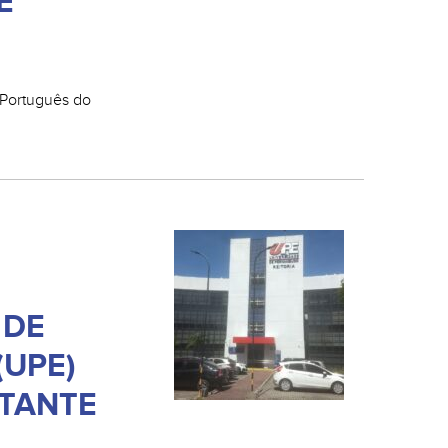
E
in Português do
 DE
UPE)
TANTE