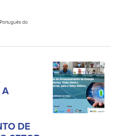
in Português do
A
 A
TO DE