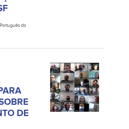
SF
in Português do
A
PARA
 SOBRE
TO DE