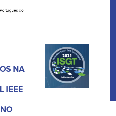
in Português do
M
GOS NA
 IEEE
 NO