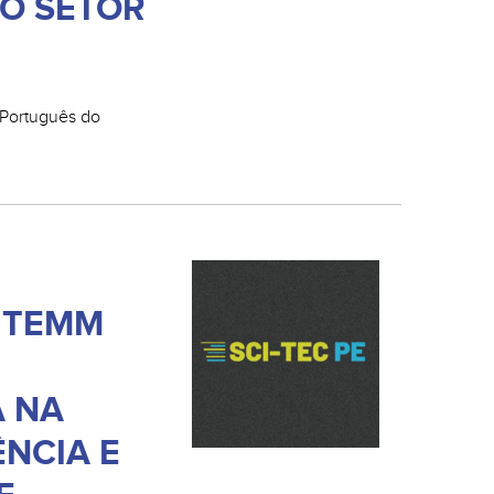
 O SETOR
in Português do
 ITEMM
 NA
ÊNCIA E