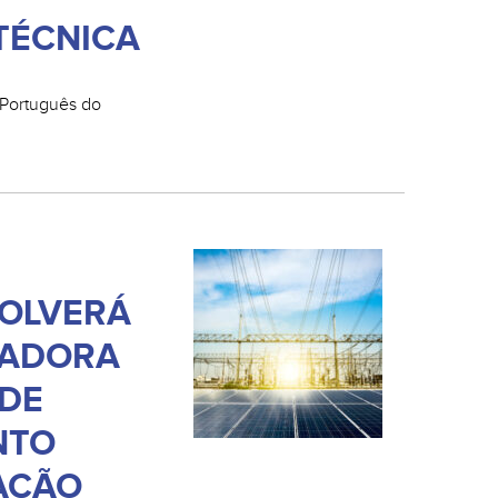
TÉCNICA
in Português do
OLVERÁ
VADORA
 DE
NTO
AÇÃO